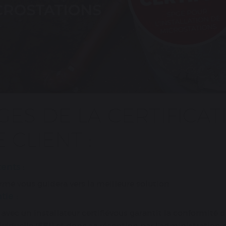
ES DE LA CERTIFICAT
 CLIENT :
ents :
rmé vous guidera vers la meilleure solution
ie :
 avec un installateur certifiévous garantit la conformité 
viduelle (
SEI
) et donc sa réception par l’administratio