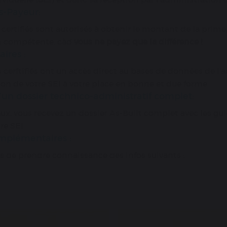
s-Payeur:
s certifiés sont autorisés à obtenir le montant de la prim
on compétente, càd
vous ne payez que la différence !
ires :
s cerftifiés ont un accès direct au bases de données de l’
tion de votre SEI à votre place en bonne et due forme
un dossier technico-administratif complet:
vaux, vous recevez un dossier As-Built complet avec les gui
re SEI
mplémentaires :
s de prendre connaissance des infos suivants :