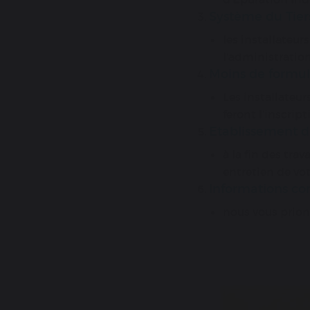
Système du Tier
les installateur
l’administrati
Moins de formula
Les installateur
feront l’inscrip
Etablissement d’
à la fin des tra
entretien de vot
Informations co
nous vous prion