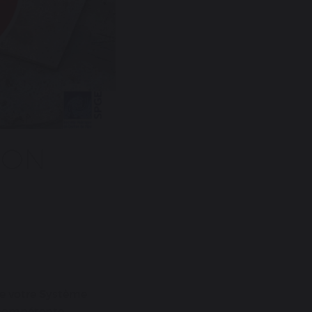
ION
de votre
S
ystème
n compétente