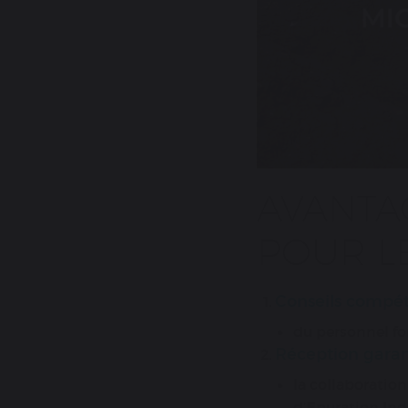
AVANTAG
POUR LE
Conseils compét
du personnel fo
Réception garant
la collaboration
d’
E
puration
I
ndi