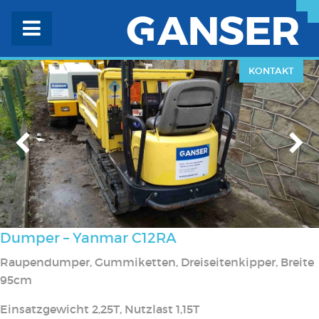
KONTAKT
Dumper – Yanmar C12RA
Raupendumper, Gummiketten, Dreiseitenkipper, Breite
95cm
Einsatzgewicht 2,25T, Nutzlast 1,15T