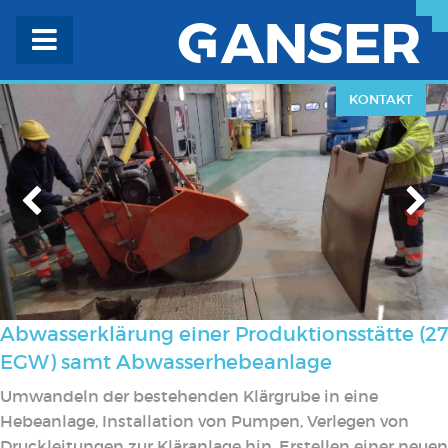
KONTAKT
Abwasserklärung einer Produktionsstätte (27
EGW) samt Abwasserhebeanlage
Umwandeln der bestehenden Klärgrube in eine
Hebeanlage, Installation von Pumpen, Verlegen von
Druckleitungen zur Kläranlage hin, Erstellen einer neuen