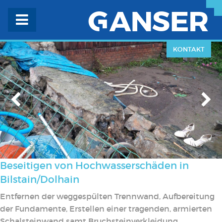
KONTAKT
Beseitigen von Hochwasserschäden in
Bilstain/Dolhain
Entfernen der weggespülten Trennwand, Aufbereitung
der Fundamente, Erstellen einer tragenden, armierten
Schalsteinwand samt Bruchsteinverkleidung