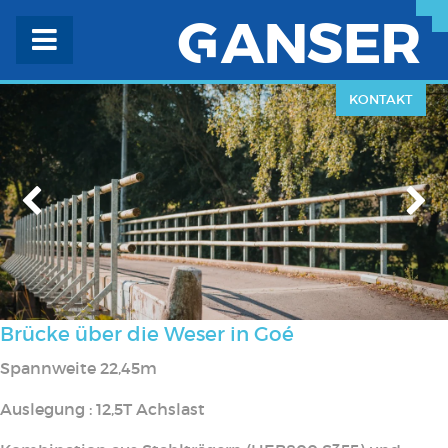
KONTAKT
Brücke über die Weser in Goé
Spannweite 22,45m
Auslegung : 12,5T Achslast