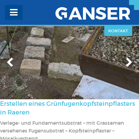
KONTAKT
Erstellen eines Grünfugenkopfsteinpflasters
in Raeren
Verlege- und Fundamentsubstrat – mit Grassamen
versehenes Fugensubstrat – Kopfsteinpflaster –
Mosaikverband